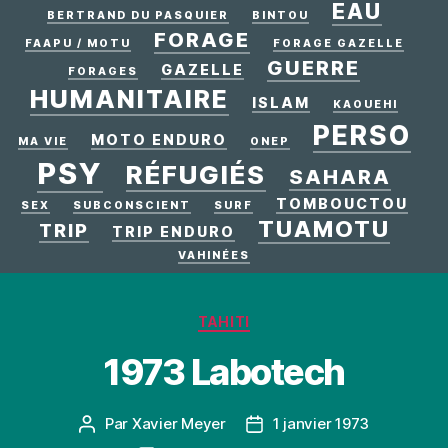
EAU
BERTRAND DU PASQUIER
BINTOU
FORAGE
FAAPU / MOTU
FORAGE GAZELLE
GUERRE
GAZELLE
FORAGES
HUMANITAIRE
ISLAM
KAOUEHI
PERSO
MOTO ENDURO
MA VIE
ONEP
PSY
RÉFUGIÉS
SAHARA
TOMBOUCTOU
SEX
SUBCONSCIENT
SURF
TUAMOTU
TRIP
TRIP ENDURO
VAHINÉES
Catégories
TAHITI
1973 Labotech
Par
Xavier Meyer
1 janvier 1973
Auteur
Date
de
de