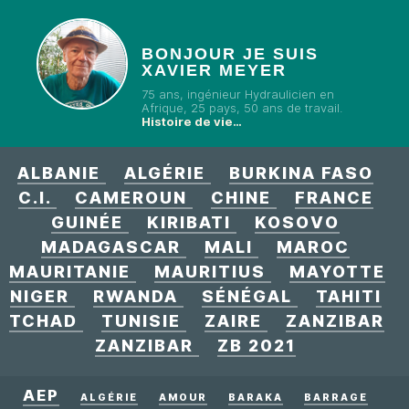
BONJOUR JE SUIS
XAVIER MEYER
75 ans, ingénieur Hydraulicien en
Afrique, 25 pays, 50 ans de travail.
Histoire de vie…
ALBANIE
ALGÉRIE
BURKINA FASO
C.I.
CAMEROUN
CHINE
FRANCE
GUINÉE
KIRIBATI
KOSOVO
MADAGASCAR
MALI
MAROC
MAURITANIE
MAURITIUS
MAYOTTE
NIGER
RWANDA
SÉNÉGAL
TAHITI
TCHAD
TUNISIE
ZAIRE
ZANZIBAR
ZANZIBAR
ZB 2021
AEP
ALGÉRIE
AMOUR
BARAKA
BARRAGE